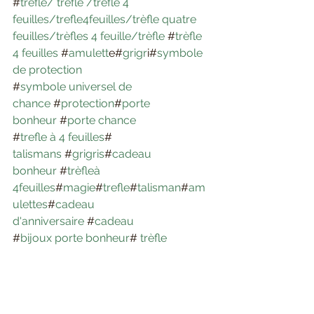
#
trèfle/ trefle /trèfle 4 
feuilles/trefle4feuilles/trèfle quatre 
feuilles/trèfles 4 feuille/trèfle
 #
trèfle 
4 feuilles
 #
amulett
e#
grigr
i#
symbole 
de protection
#
symbole universel de 
chance
 #
protection
#
porte 
bonheur
 #
porte chance
#
trefle à 4 feuilles
# 
talismans
 #
grigris
#
cadeau 
bonheur
 #
trèfleà 
4feuilles
#
magie
#
trefle
#
talisman
#
am
ulettes
#
cadeau 
d'anniversaire
 #
cadeau
#
bijoux porte bonheur
# 
trèfle 
séché
 #
succès
#
symbole
#
bonheur
#
pendentif
#
Médaillon
#
chakras
#
éner
gie positive
 #
ondes positives