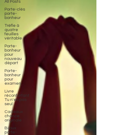
All Posts
Porte-clés
porte-
bonheur
Trèfle à
quatre
feuilles
véritable
Porte-
bonheur
pour
nouveau
départ
Porte-
bonheur
pour
examen
Livre
réconfortant
Tu n'es pas
seul
Cadeaux
chance
originale
Bijoux
porte-