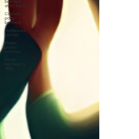
bonheur
avec trèfle
Cadeau
porte-
bonheur
Meilleures
ventes
Fioles
porte-
bonheur
Porte-
bonheur à
offrir