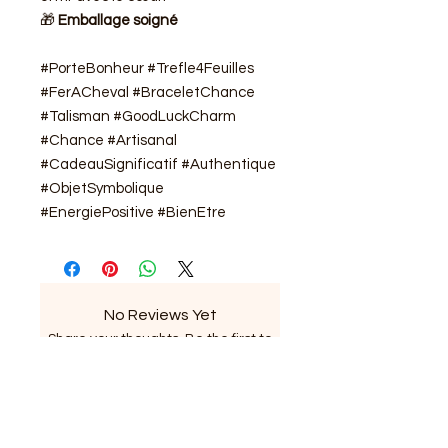
🎁
Emballage soigné
#PorteBonheur #Trefle4Feuilles
#FerACheval #BraceletChance
#Talisman #GoodLuckCharm
#Chance #Artisanal
#CadeauSignificatif #Authentique
#ObjetSymbolique
#EnergiePositive #BienEtre
No Reviews Yet
Share your thoughts. Be the first to
leave a review.
Leave a Review