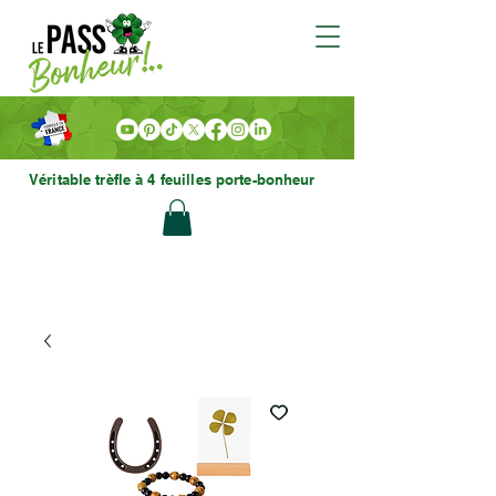
Véritable trèfle à 4 feuilles porte-bonheur