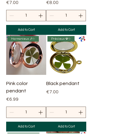
Price
Price
€7.00
€8.00
Add to Cart
Add to Cart
Harmonieux 🎶✨
Précieux 💎✨
Pink color
Black pendant
pendant
Price
€7.00
Price
€6.99
Add to Cart
Add to Cart
Porte-bonheur 🍀✨
Époustouflant 😮✨