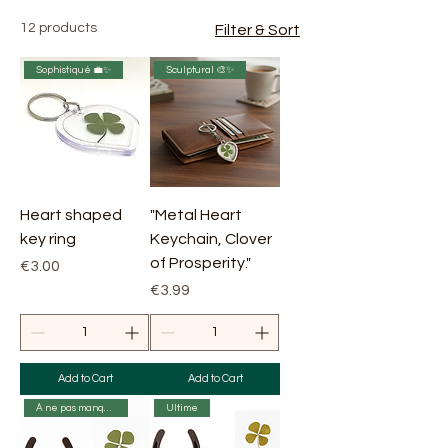
12 products
Filter & Sort
Sophistiqué 💼✨
Sculptural 🎨✨
Heart shaped
"Metal Heart
key ring
Keychain, Clover
of Prosperity."
Price
€3.00
Price
€3.99
Add to Cart
Add to Cart
À ne pas manquer
Ultime