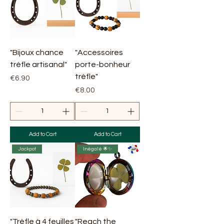
"Bijoux chance
"Accessoires
trèfle artisanal"
porte-bonheur
trèfle"
Price
€6.90
Price
€8.00
Add to Cart
Add to Cart
Jackpot
Inégalé 🌟✨
"Trèfle à 4 feuilles
"Reach the