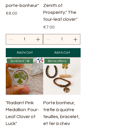
porte-bonheur"
Zenith of
Prosperity." The
Price
€8.00
four-leaf clover."
Price
€7.00
Add to Cart
Add to Cart
Scintillant ✨💎
Bonne affaire
"Radiant Pink
Porte bonheur,
Medallion: Four-
trèfle à quatre
Leaf Clover of
feuilles, bracelet,
Luck"
et fer à chev