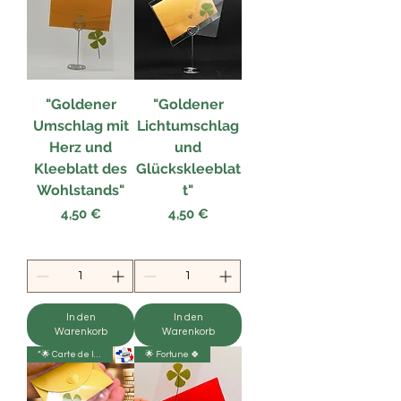
"Goldener
"Goldener
Umschlag mit
Lichtumschlag
Herz und
und
Kleeblatt des
Glückskleeblat
Wohlstands"
t"
Preis
Preis
4,50 €
4,50 €
In den
In den
Warenkorb
Warenkorb
“🌟 Carte de la prospérité 🍀
🌟 Fortune 🍀