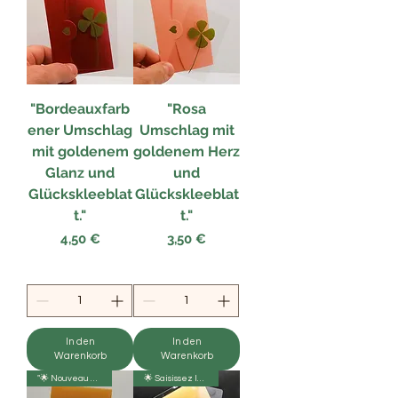
"Bordeauxfarb
"Rosa
ener Umschlag
Umschlag mit
mit goldenem
goldenem Herz
Glanz und
und
Glückskleeblat
Glückskleeblat
t."
t."
Preis
Preis
4,50 €
3,50 €
In den
In den
Warenkorb
Warenkorb
"🌟 Nouveau départ 🌿
🌟 Saisissez la chance ! 🍀