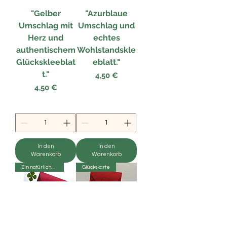
"Gelber
"Azurblaue
Umschlag mit
Umschlag und
Herz und
echtes
authentischem
Wohlstandskle
Glückskleeblat
eblatt."
t."
Preis
4,50 €
Preis
4,50 €
In den
In den
Warenkorb
Warenkorb
Ein natürlicher Charme
Glückskarte