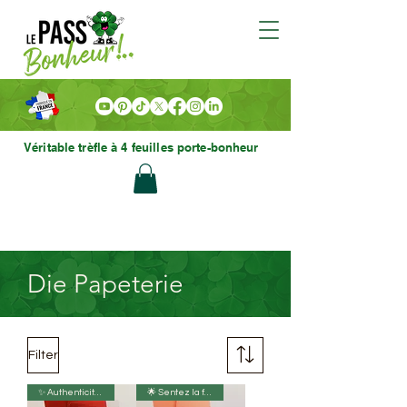
Véritable trèfle à 4 feuilles porte-bonheur
Die Papeterie
Filter
✨ Authenticité 🌿
🌟 Sentez la fortune sourire