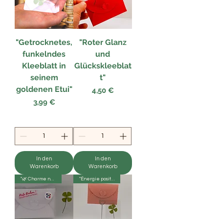
"Getrocknetes,
"Roter Glanz
funkelndes
und
Kleeblatt in
Glückskleeblat
seinem
t"
goldenen Etui"
Preis
4,50 €
Preis
3,99 €
In den
In den
Warenkorb
Warenkorb
"🌿 Charme naturel 🍃"
"Énergie positive ✨🌟😊"