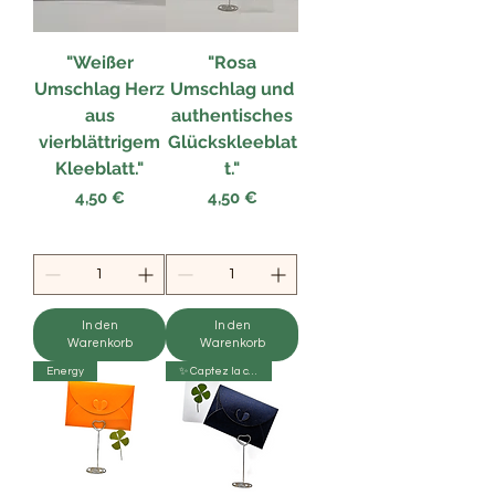
"Weißer
"Rosa
Umschlag Herz
Umschlag und
aus
authentisches
vierblättrigem
Glückskleeblat
Kleeblatt."
t."
Preis
Preis
4,50 €
4,50 €
In den
In den
Warenkorb
Warenkorb
Energy
✨ Captez la chance ! 🍀