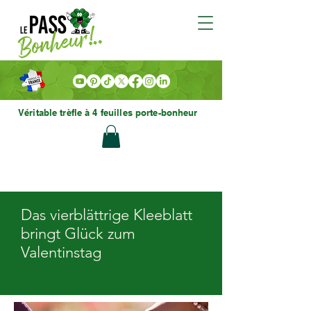
Véritable trèfle à 4 feuilles porte-bonheur
Das vierblättrige Kleeblatt
bringt Glück zum
Valentinstag