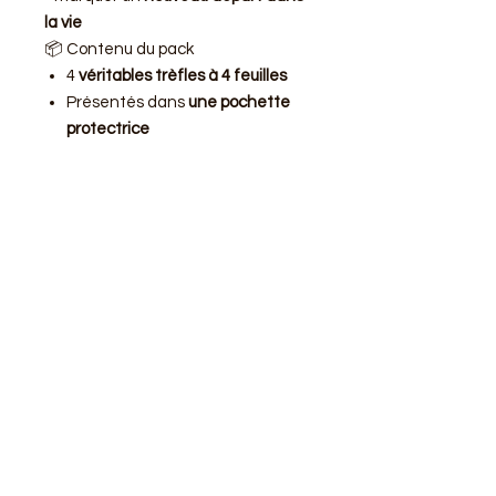
la vie
📦 Contenu du pack
4
véritables trèfles à 4 feuilles
Présentés dans
une pochette
protectrice
Format pratique
à garder dans
un portefeuille
⭐ Offre spéciale
🔥
Pack de 4 trèfles porte-bonheur :
seulement 7 €
Un petit symbole de chance à
garder sur soi ou à partager.
Aucun avis pour le moment
Partagez votre expérience, soyez le
premier à laisser un avis.