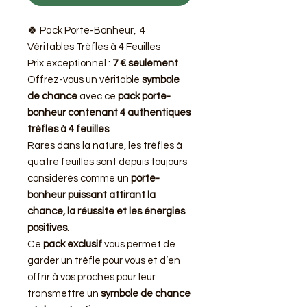
🍀 Pack Porte-Bonheur, 4
Véritables Trèfles à 4 Feuilles
Prix exceptionnel :
7 € seulement
Offrez-vous un véritable
symbole
de chance
avec ce
pack porte-
bonheur contenant 4 authentiques
trèfles à 4 feuilles
.
Rares dans la nature, les trèfles à
quatre feuilles sont depuis toujours
considérés comme un
porte-
bonheur puissant attirant la
chance, la réussite et les énergies
positives
.
Ce
pack exclusif
vous permet de
garder un trèfle pour vous et d’en
offrir à vos proches pour leur
transmettre un
symbole de chance