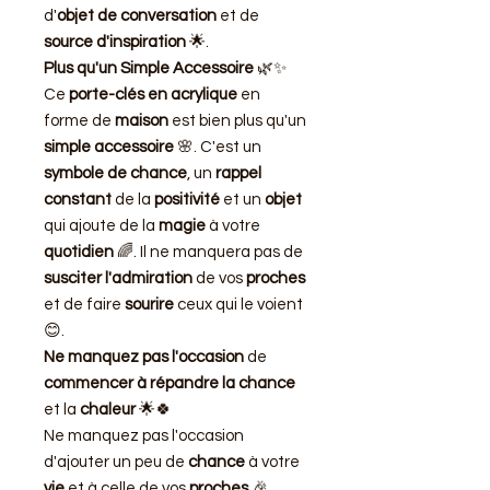
d'
objet de conversation
et de
source d'inspiration
🌟.
Plus qu'un Simple Accessoire
🌿✨
Ce
porte-clés en acrylique
en
forme de
maison
est bien plus qu'un
simple accessoire
🌸. C'est un
symbole de chance
, un
rappel
constant
de la
positivité
et un
objet
qui ajoute de la
magie
à votre
quotidien
🌈. Il ne manquera pas de
susciter l'admiration
de vos
proches
et de faire
sourire
ceux qui le voient
😊.
Ne manquez pas l'occasion
de
commencer à répandre la chance
et la
chaleur
🌟🍀
Ne manquez pas l'occasion
d'ajouter un peu de
chance
à votre
vie
et à celle de vos
proches
🎉.