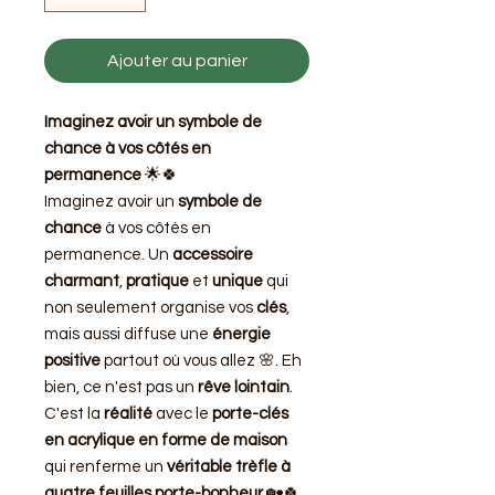
Ajouter au panier
Imaginez avoir un symbole de
chance à vos côtés en
permanence
🌟🍀
Imaginez avoir un
symbole de
chance
à vos côtés en
permanence. Un
accessoire
charmant
,
pratique
et
unique
qui
non seulement organise vos
clés
,
mais aussi diffuse une
énergie
positive
partout où vous allez 🌸. Eh
bien, ce n'est pas un
rêve lointain
.
C'est la
réalité
avec le
porte-clés
en acrylique en forme de maison
qui renferme un
véritable trèfle à
quatre feuilles porte-bonheur
🏡🍀.