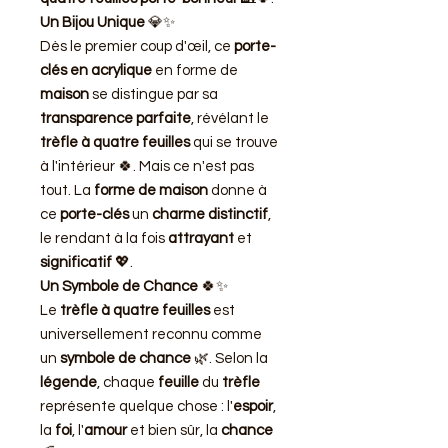
Un Bijou Unique
💎✨
Dès le premier coup d'œil, ce
porte-
clés en acrylique
en forme de
maison
se distingue par sa
transparence parfaite
, révélant le
trèfle à quatre feuilles
qui se trouve
à l'intérieur 🍀. Mais ce n'est pas
tout. La
forme de maison
donne à
ce
porte-clés
un
charme distinctif
,
le rendant à la fois
attrayant
et
significatif
💖.
Un Symbole de Chance
🍀✨
Le
trèfle à quatre feuilles
est
universellement reconnu comme
un
symbole de chance
🌿. Selon la
légende
, chaque
feuille
du
trèfle
représente quelque chose : l'
espoir
,
la
foi
, l'
amour
et bien sûr, la
chance