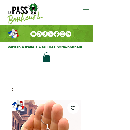
Véritable trèfle à 4 feuilles porte-bonheur