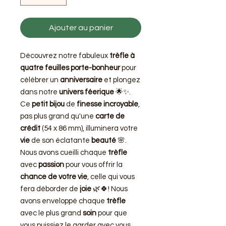
Ajouter au panier
Découvrez notre fabuleux
trèfle à
quatre feuilles porte-bonheur
pour
célébrer un
anniversaire
et plongez
dans notre
univers féerique
🌟✨.
Ce
petit bijou
de
finesse incroyable
,
pas plus grand qu'une
carte de
crédit
(54 x 86 mm), illuminera votre
vie
de son éclatante
beauté
🌸.
Nous avons cueilli chaque
trèfle
avec
passion
pour vous offrir la
chance de votre vie
, celle qui vous
fera déborder de
joie
🌿🍀! Nous
avons enveloppé chaque
trèfle
avec le plus grand
soin
pour que
vous puissiez le garder avec vous,