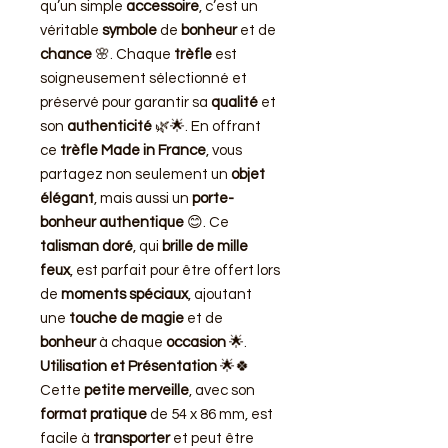
qu’un simple
accessoire
, c’est un
véritable
symbole
de
bonheur
et de
chance
🌸. Chaque
trèfle
est
soigneusement sélectionné et
préservé pour garantir sa
qualité
et
son
authenticité
🌿🌟. En offrant
ce
trèfle Made in France
, vous
partagez non seulement un
objet
élégant
, mais aussi un
porte-
bonheur authentique
😊. Ce
talisman doré
, qui
brille de mille
feux
, est parfait pour être offert lors
de
moments spéciaux
, ajoutant
une
touche de magie
et de
bonheur
à chaque
occasion
🌟.
Utilisation et Présentation
🌟🍀
Cette
petite merveille
, avec son
format pratique
de 54 x 86 mm, est
facile à
transporter
et peut être