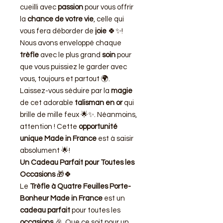
cueilli avec
passion
pour vous offrir
la
chance de votre vie
, celle qui
vous fera déborder de
joie
🍀✨!
Nous avons enveloppé chaque
trèfle
avec le plus grand
soin
pour
que vous puissiez le garder avec
vous, toujours et partout 🌍.
Laissez-vous séduire par la
magie
de cet adorable
talisman en or
qui
brille de mille feux 🌟✨. Néanmoins,
attention ! Cette
opportunité
unique
Made in France
est à saisir
absolument 🌟!
Un Cadeau Parfait pour Toutes les
Occasions
🎁🍀
Le
Trèfle à Quatre Feuilles Porte-
Bonheur Made in France
est un
cadeau parfait
pour toutes les
occasions
🎉. Que ce soit pour un