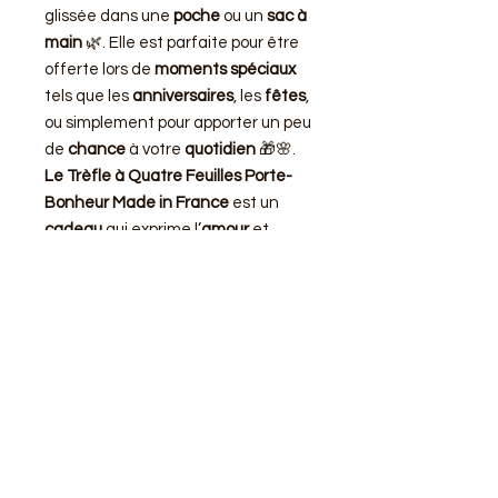
glissée dans une
poche
ou un
sac à
main
🌿. Elle est parfaite pour être
offerte lors de
moments spéciaux
tels que les
anniversaires
, les
fêtes
,
ou simplement pour apporter un peu
de
chance
à votre
quotidien
🎁🌸.
Le Trèfle à Quatre Feuilles Porte-
Bonheur Made in France
est un
cadeau
qui exprime l’
amour
et
l’
affection
que vous portez à vos
proches
❤️.
Commandez dès Maintenant
🌟🍀
Alors, n’hésitez plus et offrez-vous
cette
opportunité unique
😊.
Laissez-vous séduire par la
beauté
et la
magie
de ce
talisman en or
qui
brillera de mille feux dans votre
vie
🌟.
Commandez dès maintenant
votre
trèfle à quatre feuilles porte-