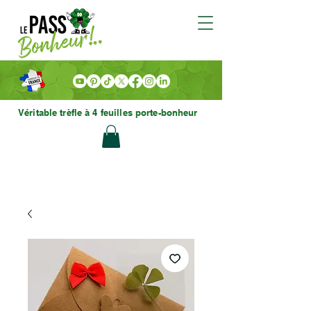
Véritable trèfle à 4 feuilles porte-bonheur