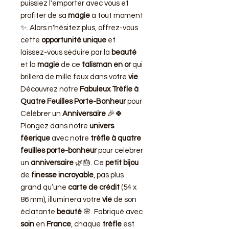
puissiez l'emporter avec vous et
profiter de sa
magie
à tout moment
✨. Alors n'hésitez plus, offrez-vous
cette
opportunité unique
et
laissez-vous séduire par la
beauté
et la
magie
de ce
talisman en or
qui
brillera de mille feux dans votre
vie
.
Découvrez notre
Fabuleux Trèfle à
Quatre Feuilles Porte-Bonheur
pour
Célébrer un
Anniversaire
🎉🍀
Plongez dans notre
univers
féerique
avec notre
trèfle à quatre
feuilles porte-bonheur
pour célébrer
un
anniversaire
🌿🎂. Ce
petit bijou
de
finesse incroyable
, pas plus
grand qu’une
carte de crédit
(54 x
86 mm), illuminera votre
vie
de son
éclatante
beauté
🌸. Fabriqué avec
soin
en
France
, chaque
trèfle
est