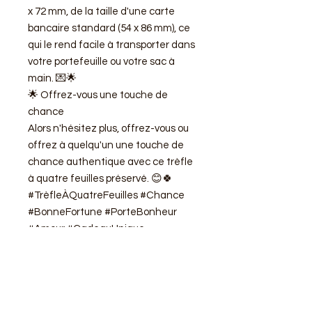
x 72 mm, de la taille d'une carte
bancaire standard (54 x 86 mm), ce
qui le rend facile à transporter dans
votre portefeuille ou votre sac à
main. 💌🌟
🌟 Offrez-vous une touche de
chance
Alors n'hésitez plus, offrez-vous ou
offrez à quelqu'un une touche de
chance authentique avec ce trèfle
à quatre feuilles préservé. 😊🍀
#TrèfleÀQuatreFeuilles #Chance
#BonneFortune #PorteBonheur
#Amour #CadeauUnique
#NatureEtBeauté #Prospérité
#LePassBonheur #Optimisme