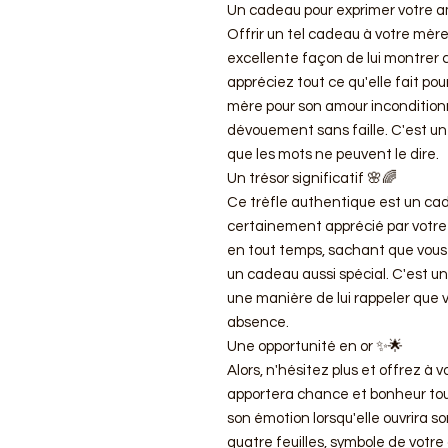
Un cadeau pour exprimer votre a
Offrir un tel cadeau à votre mèr
excellente façon de lui montrer 
appréciez tout ce qu'elle fait po
mère pour son amour inconditionn
dévouement sans faille. C'est une
que les mots ne peuvent le dire.
Un trésor significatif 🌸🌈
Ce trèfle authentique est un cade
certainement apprécié par votre 
en tout temps, sachant que vous av
un cadeau aussi spécial. C'est 
une manière de lui rappeler que
absence.
Une opportunité en or ✨🌟
Alors, n'hésitez plus et offrez à 
apportera chance et bonheur tout
son émotion lorsqu'elle ouvrira s
quatre feuilles, symbole de votre