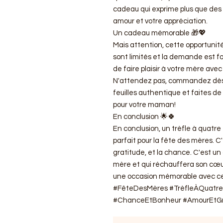
cadeau qui exprime plus que des 
amour et votre appréciation.
Un cadeau mémorable 🎁💖
Mais attention, cette opportunit
sont limités et la demande est 
de faire plaisir à votre mère avec
N'attendez pas, commandez dès 
feuilles authentique et faites de
pour votre maman!
En conclusion 🌟🍀
En conclusion, un trèfle à quatr
parfait pour la fête des mères. C
gratitude, et la chance. C'est un 
mère et qui réchauffera son cœur
une occasion mémorable avec c
#FêteDesMères #TrèfleÀQuatre
#ChanceEtBonheur #AmourEtGr