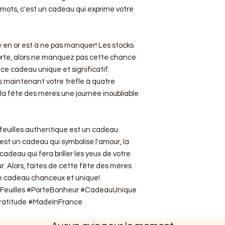
mots, c'est un cadeau qui exprime votre
é en or est à ne pas manquer! Les stocks
forte, alors ne manquez pas cette chance
 ce cadeau unique et significatif.
maintenant votre trèfle à quatre
 la fête des mères une journée inoubliable
e feuilles authentique est un cadeau
'est un cadeau qui symbolise l'amour, la
cadeau qui fera briller les yeux de votre
. Alors, faites de cette fête des mères
e cadeau chanceux et unique!
Feuilles #PorteBonheur #CadeauUnique
atitude #MadeInFrance