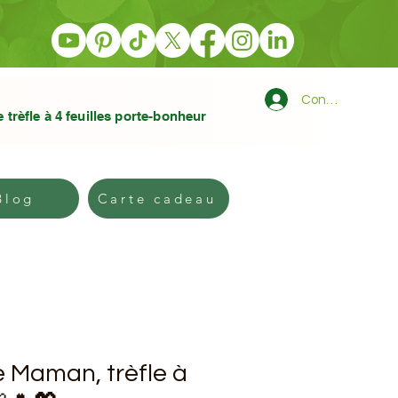
Connexion
e trèfle à 4 feuilles porte-bonheur
log
Carte cadeau
Blog
Carte cadeau
 Maman, trèfle à