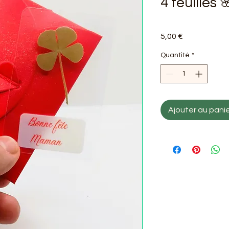
4 feuilles 
Prix
5,00 €
Quantité
*
Ajouter au pani