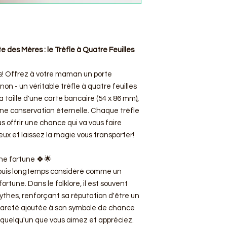
des Mères : le Trèfle à Quatre Feuilles
s! Offrez à votre maman un porte
n - un véritable trèfle à quatre feuilles
la taille d'une carte bancaire (54 x 86 mm),
ne conservation éternelle. Chaque trèfle
us offrir une chance qui va vous faire
yeux et laissez la magie vous transporter!
ne fortune 🍀🌟
depuis longtemps considéré comme un
tune. Dans le folklore, il est souvent
thes, renforçant sa réputation d'être un
rareté ajoutée à son symbole de chance
r quelqu'un que vous aimez et appréciez.