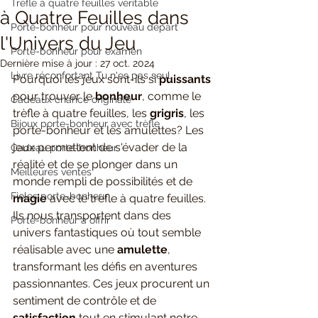
Trèfle à quatre feuilles véritable
à Quatre Feuilles dans
Porte-bonheur pour nouveau départ
l'Univers du Jeu
Porte-bonheur pour examen
Dernière mise à jour :
27 oct. 2024
Livre réconfortant Tu n'es pas seul
Pourquoi les jeux sont-ils si 
puissants 
pour trouver le 
bonheur
, comme le 
Cadeaux chance originale
trèfle à quatre feuilles, les 
grigris
, les 
Bijoux porte-bonheur avec trèfle
porte-bonheur et les amulettes? Les 
jeux permettent de s'évader de la 
Cadeau porte-bonheur
réalité et de se plonger dans un 
Meilleures ventes
monde rempli de possibilités et de 
Fioles porte-bonheur
magie 
avec le trèfle à quatre feuilles. 
Ils nous transportent dans des 
Porte-bonheur à offrir
univers fantastiques où tout semble 
réalisable avec une 
amulette
, 
transformant les défis en aventures 
passionnantes. Ces jeux procurent un 
sentiment de contrôle et de 
satisfaction 
tout en stimulant notre 