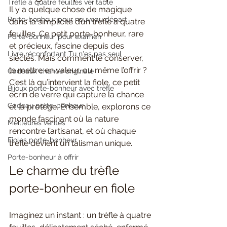
Trèfle à quatre feuilles véritable
Il y a quelque chose de magique 
Porte-bonheur pour nouveau départ
dans la simplicité d’un trèfle à quatre 
feuilles. Ce petit porte-bonheur, rare 
Porte-bonheur pour examen
et précieux, fascine depuis des 
Livre réconfortant Tu n'es pas seul
siècles. Mais comment le conserver, 
le mettre en valeur, ou même l’offrir ? 
Cadeaux chance originale
C’est là qu’intervient la fiole, ce petit 
Bijoux porte-bonheur avec trèfle
écrin de verre qui capture la chance 
Cadeau porte-bonheur
et la protège. Ensemble, explorons ce 
monde fascinant où la nature 
Meilleures ventes
rencontre l’artisanat, et où chaque 
Fioles porte-bonheur
trèfle devient un talisman unique.
Porte-bonheur à offrir
Le charme du trèfle 
porte-bonheur en fiole
Imaginez un instant : un trèfle à quatre 