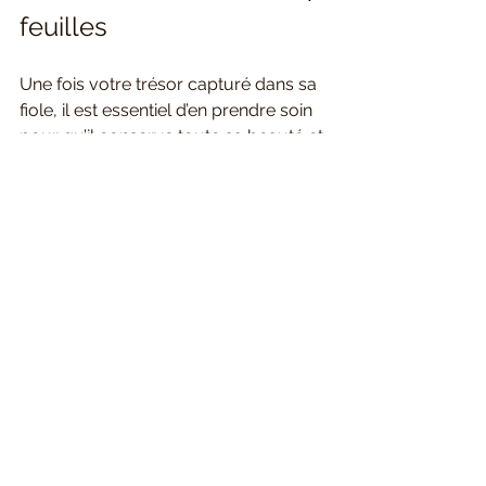
feuilles
Une fois votre trésor capturé dans sa 
fiole, il est essentiel d’en prendre soin 
pour qu’il conserve toute sa beauté et 
sa symbolique. Voici quelques 
astuces simples :
Évitez l’exposition directe au 
soleil
 : la lumière peut décolorer 
le trèfle.
Gardez la fiole à l’abri de 
l’humidité
 : un environnement 
sec préserve le trèfle.
Nettoyez délicatement la fiole
avec un chiffon doux pour garder 
le verre transparent.
Manipulez avec soin
 : la fiole est 