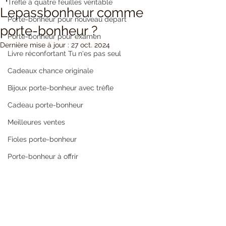
Trèfle à quatre feuilles véritable
Lepassbonheur comme
Porte-bonheur pour nouveau départ
porte-bonheur ?
Porte-bonheur pour examen
Dernière mise à jour :
27 oct. 2024
Livre réconfortant Tu n'es pas seul
Cadeaux chance originale
Bijoux porte-bonheur avec trèfle
Cadeau porte-bonheur
Meilleures ventes
Fioles porte-bonheur
Porte-bonheur à offrir