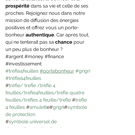
prospérité 
dans sa vie et celle de ses 
proches. Rejoignez nous dans notre 
mission de diffusion des énergies 
positives et offrez vous un porte-
bonheur 
authentique
. Car après tout, 
qui ne tenterait pas sa 
chance 
pour 
un peu plus de bonheur ?
#argent
#money
#finance
#investissement
#trèfle4feuilles
#portebonheur
#grigri
#trèfleà4feuilles
#
trèfle/ trefle /trèfle 4 
feuilles/trefle4feuilles/trèfle quatre 
feuilles/trèfles 4 feuille/trèfle
 #
trèfle 
4 feuilles
 #
amulett
e#
grigr
i#
symbole 
de protection
#
symbole universel de 
chance
 #
protection
#
porte 