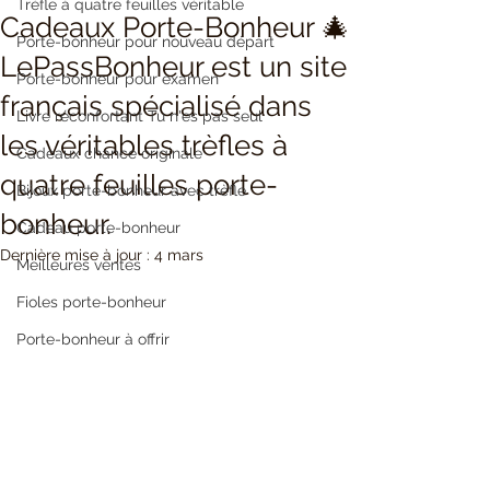
Trèfle à quatre feuilles véritable
Cadeaux Porte-Bonheur 🎄
Porte-bonheur pour nouveau départ
LePassBonheur est un site
Porte-bonheur pour examen
français spécialisé dans
Livre réconfortant Tu n'es pas seul
les véritables trèfles à
Cadeaux chance originale
quatre feuilles porte-
Bijoux porte-bonheur avec trèfle
bonheur.
Cadeau porte-bonheur
Dernière mise à jour :
4 mars
Meilleures ventes
Fioles porte-bonheur
Porte-bonheur à offrir