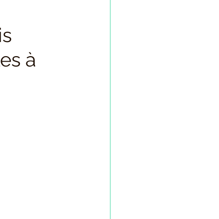
rte-bonheur
is
les à