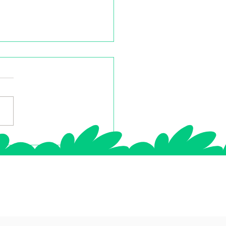
ass Bonheur : avis
ique pass bonheur