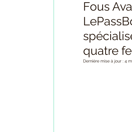
Fous Ava
Bijoux porte-bonheur avec trèfle
LePassBo
Porte-bonheur à offrir
spécialis
quatre fe
Dernière mise à jour :
4 m