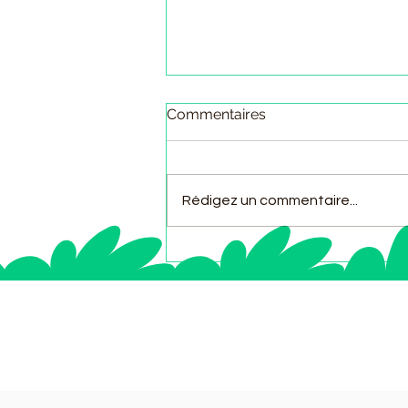
Commentaires
Rédigez un commentaire...
Explorez la signification
trèfle chance : un voyage
au cœur du symbole porte-
bonheur