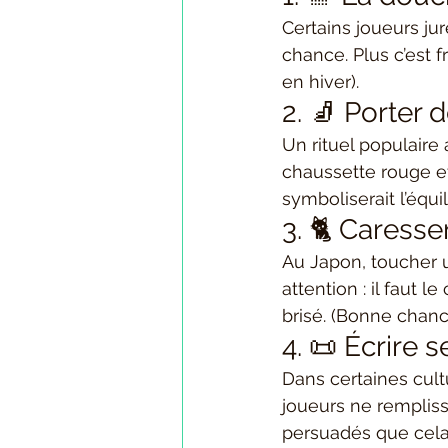
Certains joueurs ju
chance. Plus c’est 
en hiver).
2. 🧦 Porter 
Un rituel populaire
chaussette rouge et
symboliserait l’équi
3. 🐈 Caresse
Au Japon, toucher u
attention : il faut le
brisé. (Bonne chance
4. 📜 Écrire 
Dans certaines cultu
joueurs ne rempliss
persuadés que cela 