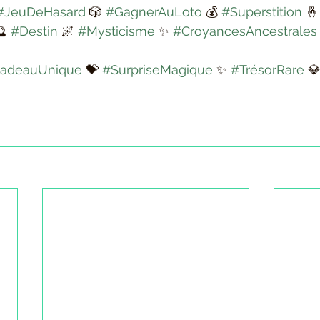
#JeuDeHasard
 🎲 
#GagnerAuLoto
 💰 
#Superstition
 🤞
🔮 
#Destin
 🌌 
#Mysticisme
 ✨ 
#CroyancesAncestrales
adeauUnique
 💝 
#SurpriseMagique
 ✨ 
#TrésorRare
 💎