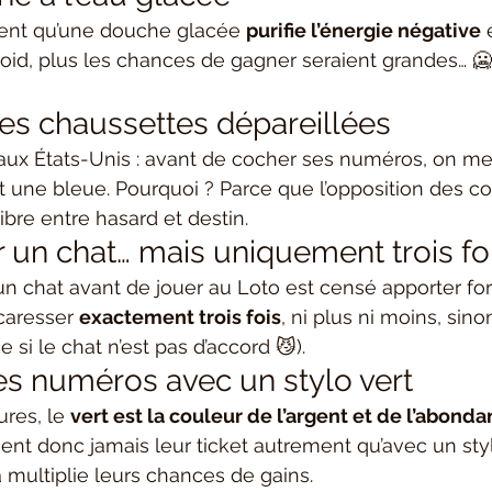
rent qu’une douche glacée 
purifie l’énergie négative
 
froid, plus les chances de gagner seraient grandes… 
des chaussettes dépareillées
 aux États-Unis : avant de cocher ses numéros, on me
 une bleue. Pourquoi ? Parce que l’opposition des co
libre entre hasard et destin.
r un chat… mais uniquement trois fo
n chat avant de jouer au Loto est censé apporter for
 caresser 
exactement trois fois
, ni plus ni moins, sinon
 si le chat n’est pas d’accord 😼).
ses numéros avec un stylo vert
res, le 
vert est la couleur de l’argent et de l’abond
ent donc jamais leur ticket autrement qu’avec un styl
multiplie leurs chances de gains.