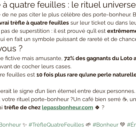
e à quatre feuilles : le rituel universe
e de ne pas citer le plus célèbre des porte-bonheur.
vrai trèfle à quatre feuilles
 sur leur ticket ou dans le
, pas de superstition : il est prouvé qu’il est 
extrêmeme
 qui en fait un symbole puissant de rareté et de chan
vous ?
e fictive mais amusante, 
72% des gagnants du Loto a
avant de cocher leurs cases.
re feuilles est 
10 fois plus rare qu’une perle naturell
 serait le signe d’un lien éternel entre deux personnes.
t votre rituel porte-bonheur ?Un café bien serré ☕, 
i 
trèfle de chez 
lepassbonheur.com
 🍀 ?
Bonheur
 ✨ 
#TrèfleQuatreFeuilles
 🌱 
#Bonheur
 💚 
#Én