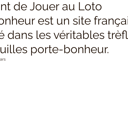
nt de Jouer au Loto
Cadeau porte-bonheur
Meilleures ventes
Fioles po
nheur est un site frança
é dans les véritables trèf
uilles porte-bonheur.
ars