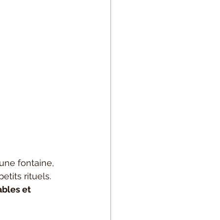
une fontaine, 
tits rituels. 
ables et 
!