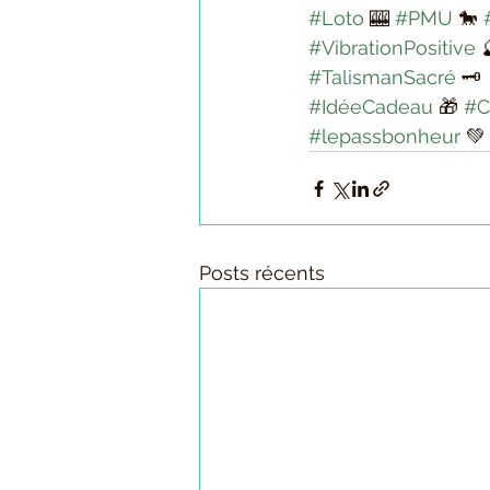
#Loto
 🎰 
#PMU
 🐎 
#VibrationPositive
 
#TalismanSacré
 🗝️
#IdéeCadeau
 🎁 
#C
#lepassbonheur
 💚
Posts récents