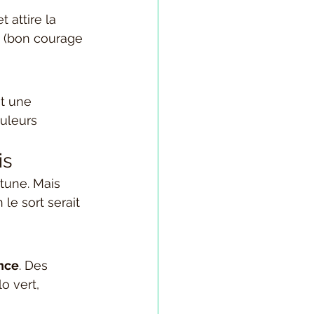
et attire la 
 (bon courage 
t une 
uleurs 
is
tune. Mais 
 le sort serait 
ance
. Des 
o vert, 