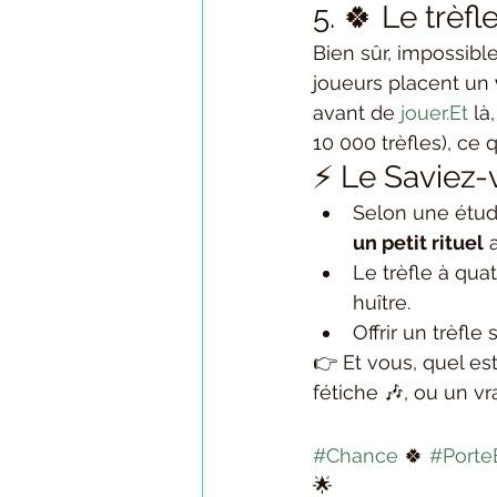
5. 🍀 Le trèfl
Bien sûr, impossibl
joueurs placent un 
avant de 
jouer.Et
 là
10 000 trèfles), ce
⚡ Le Saviez-
Selon une étud
un petit rituel
 
Le trèfle à quat
huître.
Offrir un trèfle
👉 Et vous, quel es
fétiche 🎶, ou un vra
#Chance
 🍀 
#Porte
🌟