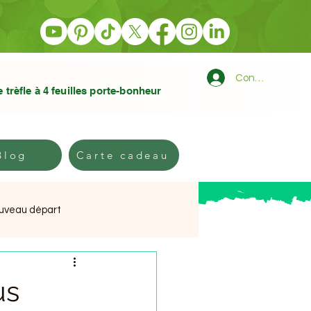
Connexion
e trèfle à 4 feuilles porte-bonheur
log
Carte cadeau
Blog
Carte cadeau
ouveau départ
e
us