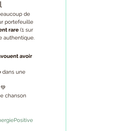
l
 Beaucoup de 
ur portefeuille 
nt rare
 (1 sur 
ce authentique.
vouent avoir 
e
 dans une 
 💚
une chanson 
ergiePositive