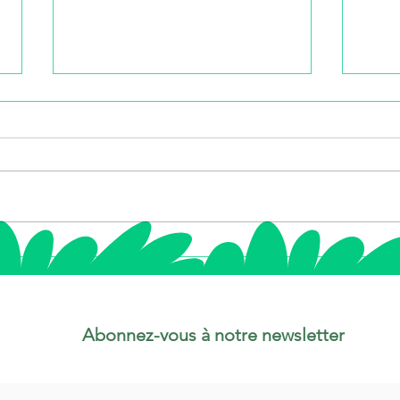
Fiole de trèfle porte-
Le P
bonheur : un charme
bout
unique à découvrir
Abonnez-vous à notre newsletter