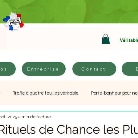
Véritabl
pos
Entreprise
Contact
B
pos
Entreprise
Contact
r
Trèfle à quatre feuilles véritable
Porte-bonheur pour n
oct. 2025
2 min de lecture
Livre réconfortant Tu n'es pas seul
Cadeaux chance original
Rituels de Chance les Pl