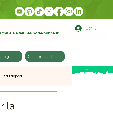
Connexion
e trèfle à 4 feuilles porte-bonheur
log
Carte cadeau
Blog
Carte cadeau
ouveau départ
e
r la