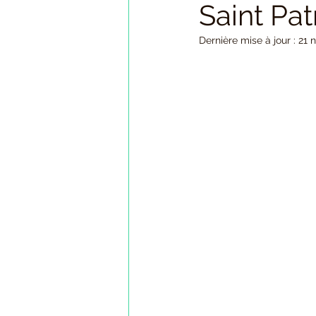
Saint Pat
Bijoux porte-bonheur avec trèfle
Dernière mise à jour :
21 
Porte-bonheur à offrir