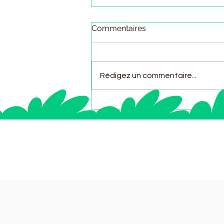
Commentaires
Rédigez un commentaire...
Explorez la signification
trèfle chance : un voyage
au cœur du symbole porte-
bonheur