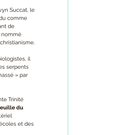
wyn Succat, le 
vendu comme 
ant de 
re nommé 
christianisme.
ologistes, il 
les serpents 
hassé » par 
te Trinité 
feuille du 
ériel 
 écoles et des 