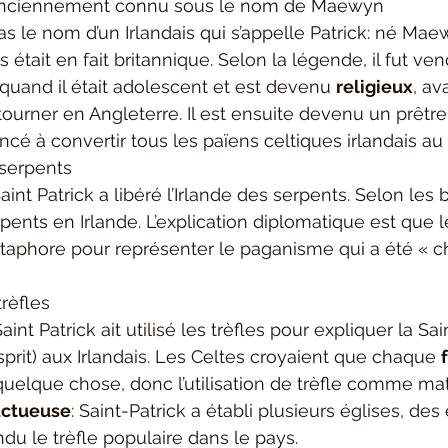
nciennement connu sous le nom de Maewyn
pas le nom d’un Irlandais qui s’appelle Patrick: né Mae
is était en fait britannique. Selon la légende, il fut 
 quand il était adolescent et est devenu 
religieux
, av
tourner en Angleterre. Il est ensuite devenu un prêt
cé à convertir tous les païens celtiques irlandais au 
 serpents
Saint Patrick a libéré l’Irlande des serpents. Selon les bi
rpents en Irlande. L’explication diplomatique est que 
taphore pour représenter le paganisme qui a été « c
trèfles
aint Patrick ait utilisé les trèfles pour expliquer la Sain
-esprit) aux Irlandais. Les Celtes croyaient que chaque 
quelque chose, donc l’utilisation de trèfle comme mat
uctueuse
: Saint-Patrick a établi plusieurs églises, des
du le trèfle populaire dans le pays.