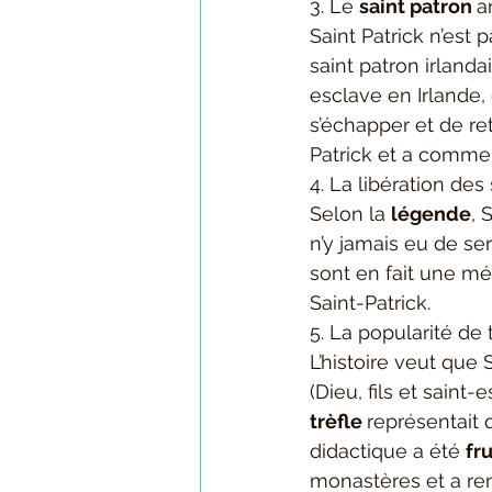
3. Le 
saint patron 
a
Saint Patrick n’est 
saint patron irlanda
esclave en Irlande,
s’échapper et de re
Patrick et a commen
4. La libération des
Selon la 
légende
, 
n’y jamais eu de se
sont en fait une mé
Saint-Patrick.
5. La popularité de 
L’histoire veut que S
(Dieu, fils et saint
trèfle 
représentait 
didactique a été 
fr
monastères et a ren