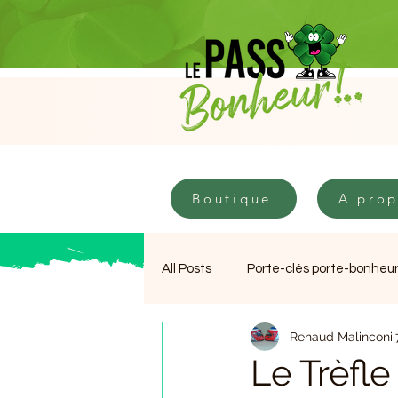
Boutique
A pro
Boutique
A pro
All Posts
Porte-clés porte-bonheu
Renaud Malinconi
Porte-bonheur pour examen
Le Trèfle 