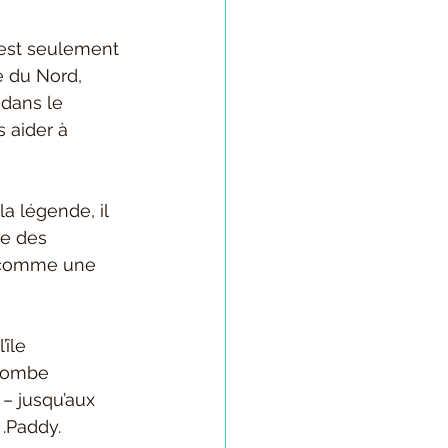
 est seulement 
e du Nord, 
 dans le 
s aider à 
la légende, il 
de des 
é comme une 
île 
tombe 
– jusqu’aux 
 .Paddy.