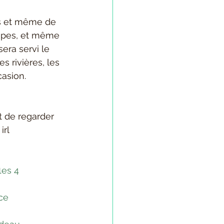
ts et même de 
rêpes, et même 
era servi le 
es rivières, les 
casion.
t de regarder 
irl 
les 4 
ce