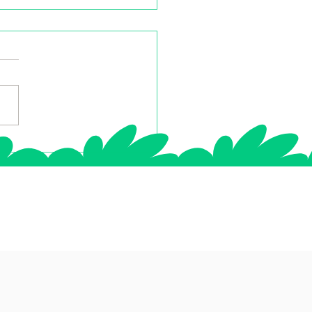
ass Bonheur : avis
ique pass bonheur