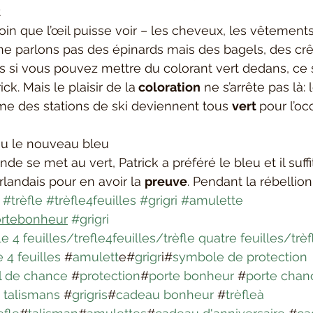
t
 loin que l’œil puisse voir – les cheveux, les vêtemen
 ne parlons pas des épinards mais des bagels, des c
os si vous pouvez mettre du colorant vert dedans, ce s
ick. Mais le plaisir de la
 coloration
 ne s’arrête pas là: l
des stations de ski deviennent tous 
vert 
pour l’oc
nu le nouveau bleu
e se met au vert, Patrick a préféré le bleu et il suffi
landais pour en avoir la 
preuve
. Pendant la rébellion 
#trèfle
#trèfle4feuilles
#grigri
#amulette
rtebonheur
#grigri
fle 4 feuilles/trefle4feuilles/trèfle quatre feuilles/trèf
e 4 feuilles
 #
amulett
e#
grigr
i#
symbole de protection
l de chance
 #
protection
#
porte bonheur
 #
porte chan
 
talismans
 #
grigris
#
cadeau bonheur
 #
trèfleà 