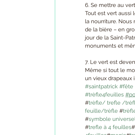
6. Se mettre au ver
Tout est vert aussi
la nourriture. Nous
de la bière – en gr
jour de la Saint-Patr
monuments et même 
7. Le vert est deve
Même si tout le mond
un vieux drapeaux ir
#saintpatrick
#fête
#trèfle4feuilles
#po
#
trèfle/ trefle /trè
feuille/trèfle
 #
trèfl
#
symbole universe
#
trefle à 4 feuilles
#