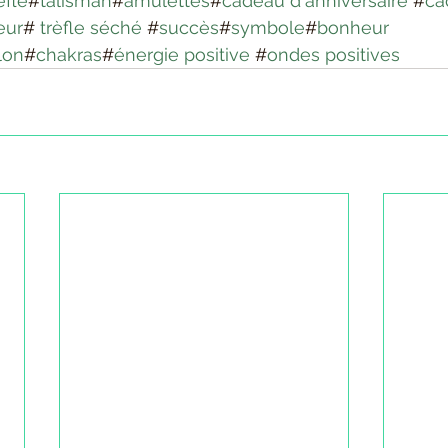
efle
#
talisman
#
amulettes
#
cadeau d'anniversaire
 #
ca
eur
# 
trèfle séché
 #
succès
#
symbole
#
bonheur
lon
#
chakras
#
énergie positive
 #
ondes positives