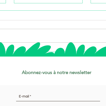
Fiole de trèfle porte-
Le P
bonheur : un charme
bout
unique à découvrir
Abonnez-vous à notre newsletter