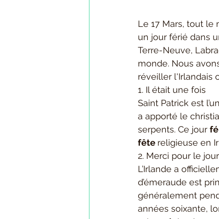
Le 17 Mars, tout le
un jour férié dans u
Terre-Neuve, Labrad
monde. Nous avons r
réveiller l'Irlandai
1. Il était une fois
Saint Patrick est l’u
a apporté le christia
serpents. Ce jour 
fé
fête 
religieuse en I
2. Merci pour le jour
L’Irlande a officie
d’émeraude est prin
généralement pendan
années soixante, lor