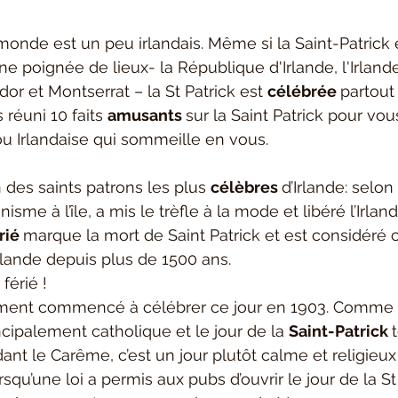
 monde est un peu irlandais. Même si la Saint-Patrick
ne poignée de lieux- la République d'Irlande, l'Irland
or et Montserrat – la St Patrick est 
célébrée 
partout
éuni 10 faits 
amusants 
sur la Saint Patrick pour vou
s ou Irlandaise qui sommeille en vous.
n des saints patrons les plus 
célèbres 
d’Irlande: selon 
nisme à l’île, a mis le trèfle à la mode et libéré l’Irlan
rié 
marque la mort de Saint Patrick et est considér
rlande depuis plus de 1500 ans.
 férié !
llement commencé à célébrer ce jour en 1903. Comme l’
cipalement catholique et le jour de la 
Saint-Patrick 
t le Carême, c’est un jour plutôt calme et religieux 
squ’une loi a permis aux pubs d’ouvrir le jour de la St