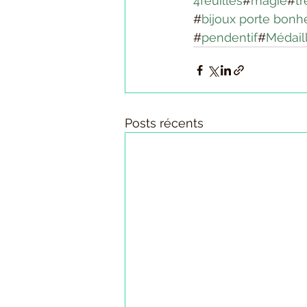
4feuilles
#
magie
#
tr
#
bijoux porte bonh
#
pendentif
#
Médail
Posts récents