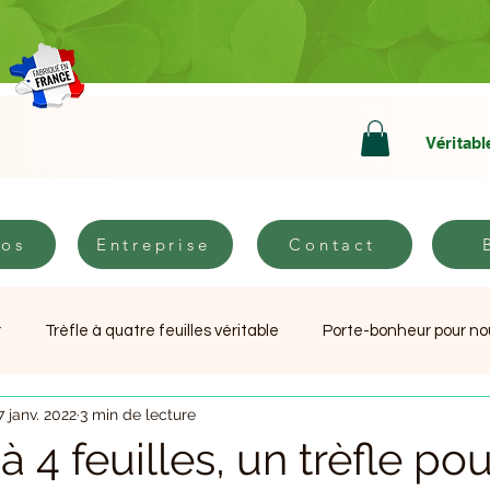
Véritabl
pos
Entreprise
Contact
B
pos
Entreprise
Contact
r
Trèfle à quatre feuilles véritable
Porte-bonheur pour n
7 janv. 2022
3 min de lecture
Livre réconfortant Tu n'es pas seul
Cadeaux chance original
à 4 feuilles, un trèfle pou