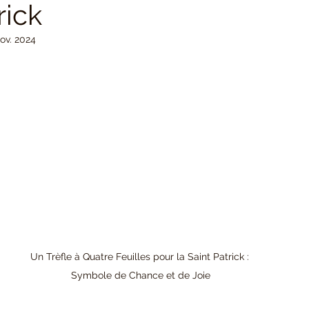
rick
Cadeau porte-bonheur
Meilleures ventes
Fioles po
nov. 2024
Un Trèfle à Quatre Feuilles pour la Saint Patrick : 
Symbole de Chance et de Joie