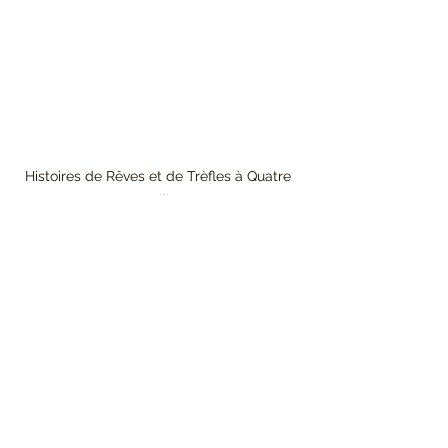
Histoires de Rêves et de Trèfles à Quatre 
Feuilles
#TrèfleÀQuatreFeuilles
#Chance
#Bonheur
#HistoireMagique
#ClaraEtLucas
#JardinMagique
#RéaliserSesRêves
#FêteDu6Juillet
#SymboleDeChance
#Trèfleville
#Entrepreneuriat