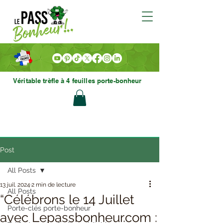
Véritable trèfle à 4 feuilles porte-bonheur
Post
All Posts
13 juil. 2024
2 min de lecture
All Posts
“Célébrons le 14 Juillet
Porte-clés porte-bonheur
avec Lepassbonheur.com :