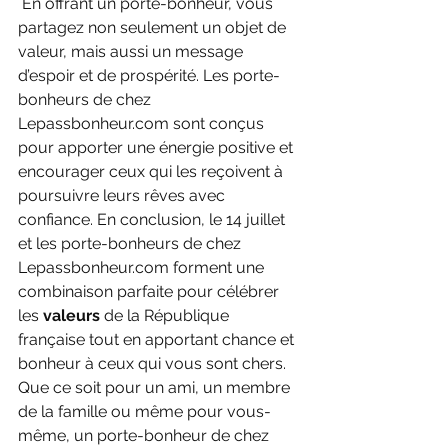
 En offrant un porte-bonheur, vous 
partagez non seulement un objet de 
valeur, mais aussi un message 
d’espoir et de prospérité. Les porte-
bonheurs de chez 
Lepassbonheur.com
 sont conçus 
pour apporter une énergie positive et 
encourager ceux qui les reçoivent à 
poursuivre leurs rêves avec 
confiance. En conclusion, le 14 juillet 
et les porte-bonheurs de chez 
Lepassbonheur.com
 forment une 
combinaison parfaite pour célébrer 
les
 valeurs
 de la République 
française tout en apportant chance et 
bonheur à ceux qui vous sont chers. 
Que ce soit pour un ami, un membre 
de la famille ou même pour vous-
même, un porte-bonheur de chez 