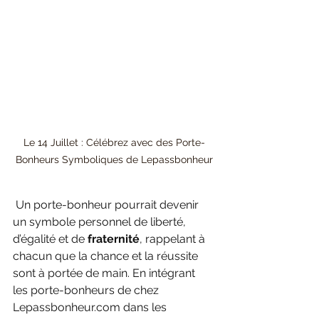
Le 14 Juillet : Célébrez avec des Porte-
Bonheurs Symboliques de Lepassbonheur
 Un porte-bonheur pourrait devenir 
un symbole personnel de liberté, 
d’égalité et de 
fraternité
, rappelant à 
chacun que la chance et la réussite 
sont à portée de main. En intégrant 
les porte-bonheurs de chez 
Lepassbonheur.com
 dans les 