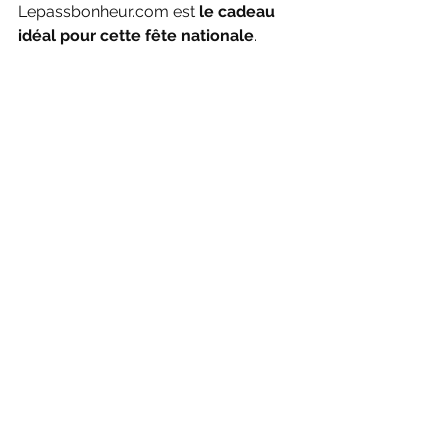
Lepassbonheur.com
 est 
le cadeau 
idéal pour cette fête nationale
.
Fête Nationale : Symbolisez vos Vœux 