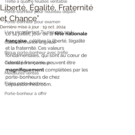
Trèfle à quatre feuilles véritable
Liberté, Égalité, Fraternité
Porte-bonheur pour nouveau départ
et Chance”
Porte-bonheur pour examen
Dernière mise à jour :
19 oct. 2024
Livre réconfortant Tu n'es pas seul
Le 14 juillet, jour de la 
fête nationale 
française
, célèbre la liberté, l’égalité 
Cadeaux chance originale
et la fraternité. Ces valeurs 
Bijoux porte-bonheur avec trèfle
fondamentales, qui sont au cœur de 
l’identité française, peuvent être 
Cadeau porte-bonheur
magnifiquement
 complétées par les 
Meilleures ventes
porte-bonheurs de chez 
Fioles porte-bonheur
Lepassbonheur.com
. 
Porte-bonheur à offrir