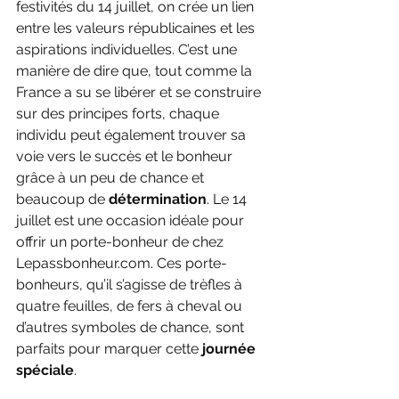
festivités du 14 juillet, on crée un lien 
entre les valeurs républicaines et les 
aspirations individuelles. C’est une 
manière de dire que, tout comme la 
France a su se libérer et se construire 
sur des principes forts, chaque 
individu peut également trouver sa 
voie vers le succès et le bonheur 
grâce à un peu de chance et 
beaucoup de 
détermination
. Le 14 
juillet est une occasion idéale pour 
offrir un porte-bonheur de chez 
Lepassbonheur.com
. Ces porte-
bonheurs, qu’il s’agisse de trèfles à 
quatre feuilles, de fers à cheval ou 
d’autres symboles de chance, sont 
parfaits pour marquer cette
 journée 
spéciale
.