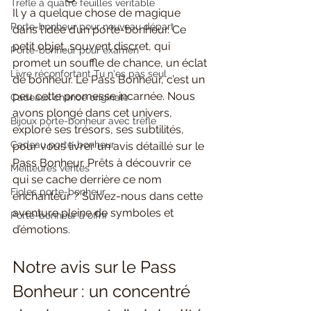
Trèfle à quatre feuilles véritable
Il y a quelque chose de magique 
Porte-bonheur pour nouveau départ
dans l’idée d’un porte-bonheur. Ce 
petit objet, souvent discret, qui 
Porte-bonheur pour examen
promet un souffle de chance, un éclat 
Livre réconfortant Tu n'es pas seul
de bonheur. Le Pass Bonheur, c’est un 
peu cette promesse incarnée. Nous 
Cadeaux chance originale
avons plongé dans cet univers, 
Bijoux porte-bonheur avec trèfle
exploré ses trésors, ses subtilités, 
Cadeau porte-bonheur
pour vous livrer un avis détaillé sur le 
Pass Bonheur. Prêts à découvrir ce 
Meilleures ventes
qui se cache derrière ce nom 
Fioles porte-bonheur
enchanteur ? Suivez-nous dans cette 
aventure pleine de symboles et 
Porte-bonheur à offrir
d’émotions.
Notre avis sur le Pass 
Bonheur : un concentré 