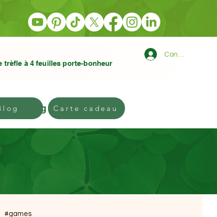
Connexion
e trèfle à 4 feuilles porte-bonheur
Blog
Gift card
Blog
Carte cadeau