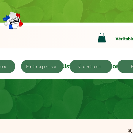
Véritabl
bout
Become a distributor
Contact
pos
Entreprise
Contact