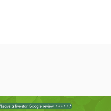
"Leave a five-star Google review ⭐⭐⭐⭐⭐."