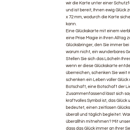
wir die Karte unter einer Schutzfol
und ist bereit, Ihnen ewig Glück
x 72 mm, wodurch die Karte sich
kann.
Eine Glückskarte mit einem vierb
eine Prise Magie in Ihren Alltag z
Glücksbringer, den Sie immer bei
warum nicht, ein wunderbares G
Stellen Sie sich das Lächeln Ihre
wenn er diese Glückskarte entd
überreichen, schenken Sie weit 
schenken ein Leben voller Glück
Botschaft, eine Botschaft der L
Zusammenfassend lässt sich sage
kraftvolles Symbol ist, das Glück 
bedeutet, einen zeitlosen Glücks
überall und täglich begleitet. Wa
überallhin mitnehmen? Mit unsere
dass das Glück immer an Ihrer Sei