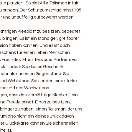
ie platziert. So bleibt Ihr Talisman intakt
 zu bringen. Der Schutzumschlag misst 105
er und unauffällig aufbewahrt werden
lättrigen Kleeblatt zu besitzen, bedeutet,
u bringen. Es ist ein ständiger, greifbarer
 sich haben können. Und es ist auch,
eschenk für einen lieben Menschen.
s Freundes, Elternteils oder Partners vor,
eckt. Indem Sie dieses Geschenk
mehr als nur einen Gegenstand: Sie
 und Wohlstand. Sie senden eine starke
iebe und des Wohlwollens.
n, dass das vierblättrige Kleeblatt ein
und Freude bringt. Eines zu besitzen,
bringer zu haben, einen Talisman, der uns
rum also nicht ein kleines Stück davon
r Glückskarte können Sie sicherstellen,
te ist.