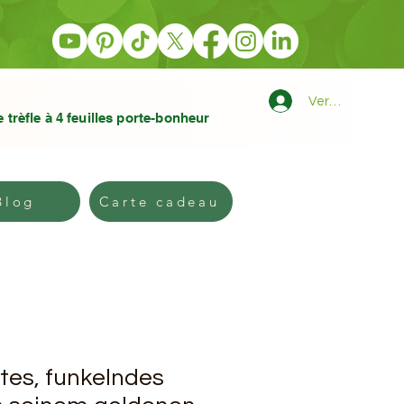
Verbindung
e trèfle à 4 feuilles porte-bonheur
Kontakt
Blog
PLUS
Blog
Carte cadeau
tes, funkelndes