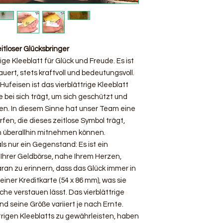
eitloser Glücksbringer
ge Kleeblatt für Glück und Freude. Es ist
uert, stets kraftvoll und bedeutungsvoll.
ufeisen ist das vierblättrige Kleeblatt
 bei sich trägt, um sich geschützt und
len. In diesem Sinne hat unser Team eine
en, die dieses zeitlose Symbol trägt,
on überallhin mitnehmen können.
ls nur ein Gegenstand: Es ist ein
n Ihrer Geldbörse, nahe Ihrem Herzen,
an zu erinnern, dass das Glück immer in
 einer Kreditkarte (54 x 86 mm), was sie
sche verstauen lässt. Das vierblättrige
 und seine Größe variiert je nach Ernte.
trigen Kleeblatts zu gewährleisten, haben