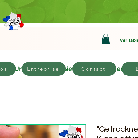
Véritabl
n
Um
Werden Sie Vertriebspartner
pos
Entreprise
Contact
"Getrockne