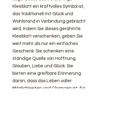
Kleeblatt ein kraftvolles Symbol ist,
das traditionell mit Glück und
Wohlstand in Verbindung gebracht
wird. Indem Sie dieses gerahmte
Kleeblatt verschenken, geben Sie
weit mehr als nur ein einfaches
Geschenk. Sie schenken eine
ständige Quelle von Hoffnung,
Glauben, Liebe und Glück. Sie
bieten eine greifbare Erinnerung
daran, dass das Leben voller
Möglichkeiten und Chancen ist, für
diejenigen, die bereit sind, sie zu
ergreifen.
Warum also nicht einem
besonderen Menschen heute ein
vierblättriges Kleeblatt schenken?
Es ist ein Geschenk, das einen