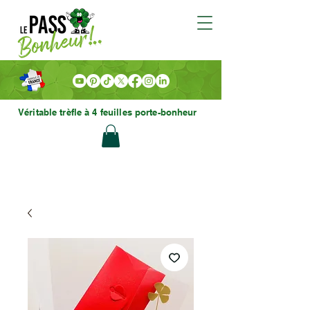
Véritable trèfle à 4 feuilles porte-bonheur