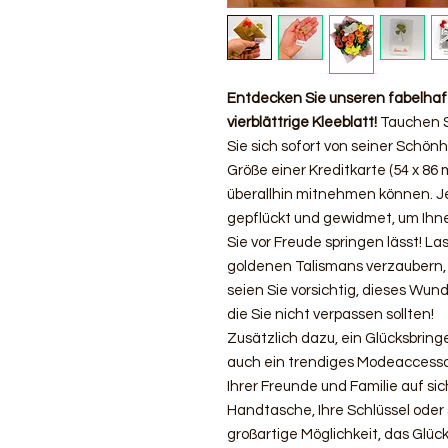
Entdecken Sie unseren fabelhafte
vierblättrige Kleeblatt!
Tauchen Si
Sie sich sofort von seiner Schönh
Größe einer Kreditkarte (54 x 86 m
überallhin mitnehmen können. J
gepflückt und gewidmet, um Ihne
Sie vor Freude springen lässt! La
goldenen Talismans verzaubern, 
seien Sie vorsichtig, dieses Wun
die Sie nicht verpassen sollten!
Zusätzlich dazu, ein Glücksbringer
auch ein trendiges Modeaccessoi
Ihrer Freunde und Familie auf sic
Handtasche, Ihre Schlüssel oder 
großartige Möglichkeit, das Glüc