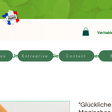
Véritabl
n
Um
Werden Sie Vertriebspartner
pos
Entreprise
Contact
"Glückliche 