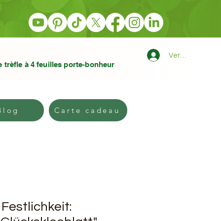
Verbindung
e trèfle à 4 feuilles porte-bonheur
Kontakt
Blog
PLUS
Blog
Carte cadeau
Festlichkeit: