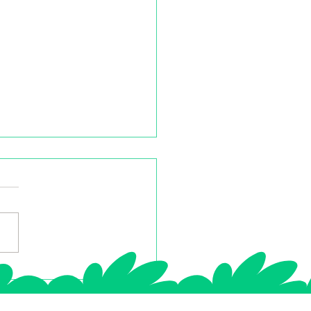
eihnachtszauber mit
ass Bonheur:
chenken Sie