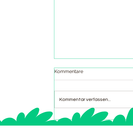
Kommentare
Kommentar verfassen...
Offrir un Trèfle à Quatre
Feuilles : Un Geste Magique