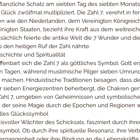
flanzliche Schatz am siebten Tag des siebten Monats
Glück zwölfmal multipliziert. Die Zahl 7, verehrt in f
en wie den Niederlanden, dem Vereinigten Königreich,
nigten Staaten, bezieht ihre Kraft aus dem weitreic
sächlich feierte die antike Welt die 7 Wunder und die
den heiligen Ruf der Zahl nährte.
schichte und Spiritualität
ffenbart sich die Zahl 7 als göttliches Symbol: Gott e
en Tagen, während muslimische Pilger sieben Umru
 machen. Hinduistische Traditionen besagen, dass de
 sieben Energiezentren beherbergt, die Chakren ge
 Zahl 7, umgeben von Geheimnissen und symbolische
, der seine Magie durch die Epochen und Regionen w
elles Glückssymbol
isvoller Wächter des Schicksals, fasziniert durch ihre
symbol. Ob durch ihre spirituelle Resonanz, ihre Ver
rgangenheit oder ihre Bindung an die Lebenskräfte 