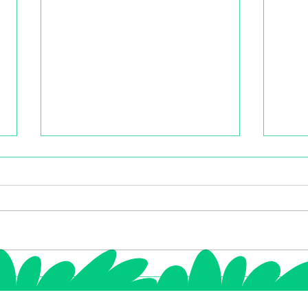
Direkte Ernte: Ein
🎄 W
Vierblättriges Kleeblatt 🍀
Le P
für Ihr tägliches Glück 🌟
Vers