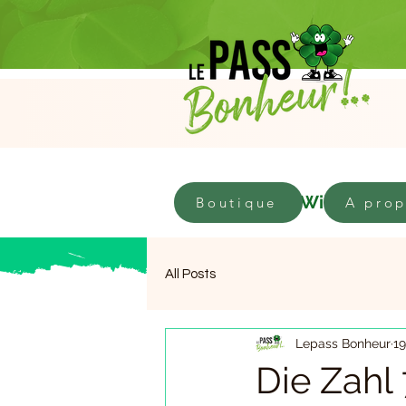
Geschäft
Willkomme
Boutique
A pro
All Posts
Lepass Bonheur
19
Die Zahl 