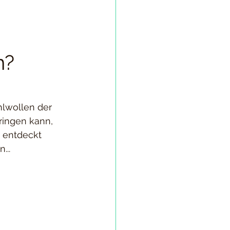
n?
lwollen der 
ringen kann, 
 entdeckt 
...