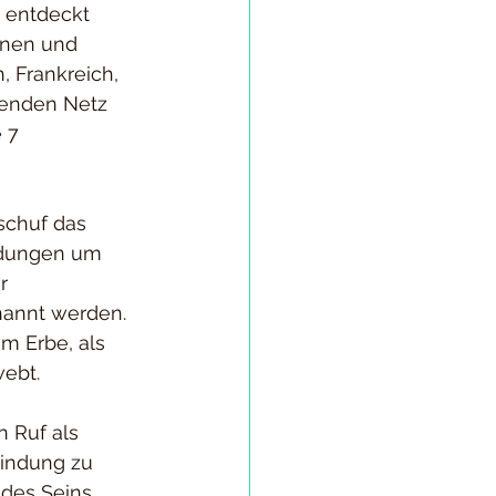
 entdeckt 
ernen und 
 Frankreich, 
henden Netz 
 7 
rschuf das 
ndungen um 
r 
nannt werden. 
m Erbe, als 
ebt.
n Ruf als 
bindung zu 
des Seins, 