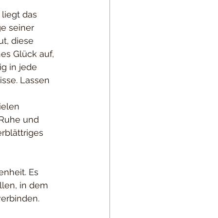
liegt das 
ge seiner 
t, diese 
es Glück auf, 
g in jede 
isse. Lassen 
ielen 
r Ruhe und 
blättriges 
nheit. Es 
len, in dem 
erbinden. 