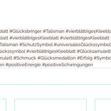
latt
#Glücksbringer
#Talisman
#vierblättrigesKleebla
latt
#vierblättrigesKleeblatt
#vierblättrigesKleeblatt
Talisman
#SchutzSymbol
#universalesGlückssymbol
ückssymbol
#vierblättrigesKleeblatt
#Glücksamulett
ulett
#Schmuck
#Glücksmedaillon
#Erfolg
#Symbo
en
#positiveEnergie
#positiveSchwingungen