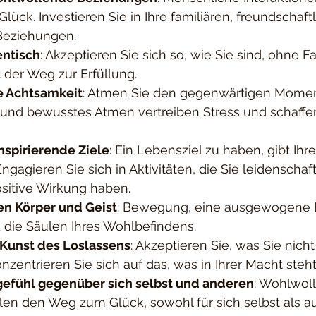
lück. Investieren Sie in Ihre familiären, freundschaft
Beziehungen.
entisch
: Akzeptieren Sie sich so, wie Sie sind, ohne F
t der Weg zur Erfüllung.
ie Achtsamkeit
: Atmen Sie den gegenwärtigen Moment
und bewusstes Atmen vertreiben Stress und schaffe
nspirierende Ziele
: Ein Lebensziel zu haben, gibt Ihr
ngagieren Sie sich in Aktivitäten, die Sie leidenscha
ositive Wirkung haben.
ren Körper und Geist
: Bewegung, eine ausgewogene 
d die Säulen Ihres Wohlbefindens.
 Kunst des Loslassens
: Akzeptieren Sie, was Sie nich
zentrieren Sie sich auf das, was in Ihrer Macht steht
gefühl gegenüber sich selbst und anderen
: Wohlwol
len den Weg zum Glück, sowohl für sich selbst als a