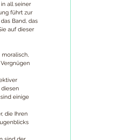
n all seiner 
ng führt zur 
das Band, das 
ie auf dieser 
 moralisch, 
s Vergnügen 
ktiver 
 diesen 
sind einige 
, die Ihren 
ugenblicks 
n sind der 