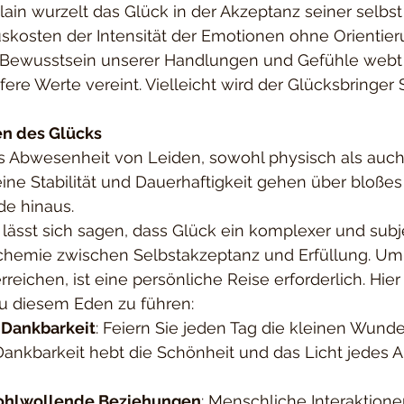
in wurzelt das Glück in der Akzeptanz seiner selbst i
skosten der Intensität der Emotionen ohne Orientieru
s Bewusstsein unserer Handlungen und Gefühle webt 
fere Werte vereint. Vielleicht wird der Glücksbringer S
en des Glücks
s Abwesenheit von Leiden, sowohl physisch als auch
eine Stabilität und Dauerhaftigkeit gehen über bloße
de hinaus.
sst sich sagen, dass Glück ein komplexer und subje
Alchemie zwischen Selbstakzeptanz und Erfüllung. Um
reichen, ist eine persönliche Reise erforderlich. Hier 
zu diesem Eden zu führen:
e Dankbarkeit
: Feiern Sie jeden Tag die kleinen Wunder
nkbarkeit hebt die Schönheit und das Licht jedes A
ohlwollende Beziehungen
: Menschliche Interaktione