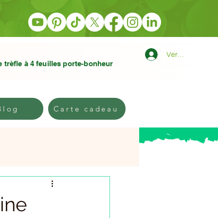
Verbindung
e trèfle à 4 feuilles porte-bonheur
Kontakt
Blog
PLUS
Blog
Carte cadeau
ine