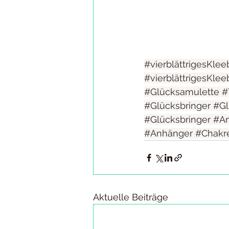
#vierblättrigesKleeb
#vierblättrigesKleeb
#Glücksamulette
#
#Glücksbringer
#Gl
#Glücksbringer
#Am
#Anhänger
#Chakr
Aktuelle Beiträge