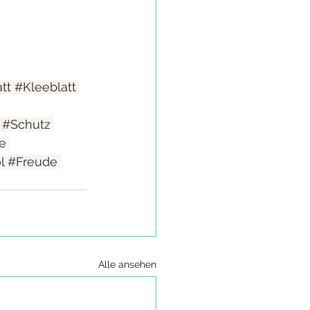
tt
#Kleeblatt
#Schutz
e
l
#Freude
Alle ansehen