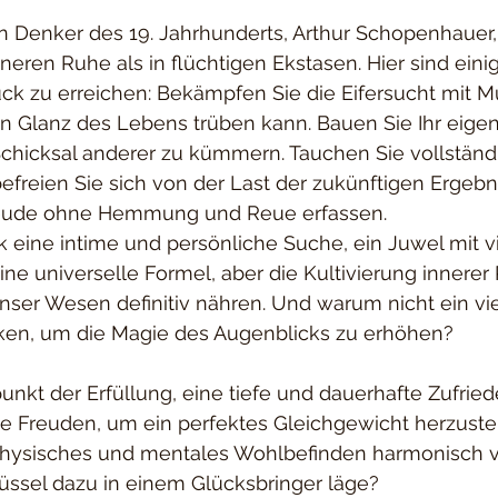
 Denker des 19. Jahrhunderts, Arthur Schopenhauer, 
nneren Ruhe als in flüchtigen Ekstasen. Hier sind eini
k zu erreichen: Bekämpfen Sie die Eifersucht mit Mu
en Glanz des Lebens trüben kann. Bauen Sie Ihr eigen
chicksal anderer zu kümmern. Tauchen Sie vollständi
freien Sie sich von der Last der zukünftigen Ergebn
Freude ohne Hemmung und Reue erfassen.
ck eine intime und persönliche Suche, ein Juwel mit v
eine universelle Formel, aber die Kultivierung innere
ser Wesen definitiv nähren. Und warum nicht ein vier
ken, um die Magie des Augenblicks zu erhöhen?
unkt der Erfüllung, eine tiefe und dauerhafte Zufriede
ge Freuden, um ein perfektes Gleichgewicht herzustel
physisches und mentales Wohlbefinden harmonisch v
ssel dazu in einem Glücksbringer läge?