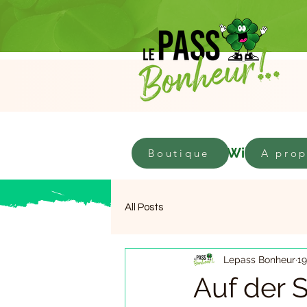
Geschäft
Willkomme
Boutique
A pro
All Posts
Lepass Bonheur
19
Auf der 