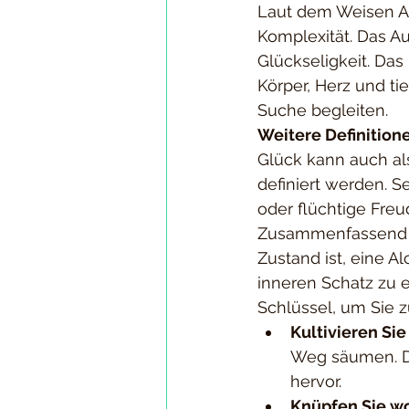
Laut dem Weisen Ala
Komplexität. Das Au
Glückseligkeit. Da
Körper, Herz und tie
Suche begleiten.
Weitere Definition
Glück kann auch al
definiert werden. S
oder flüchtige Freu
Zusammenfassend lä
Zustand ist, eine 
inneren Schatz zu er
Schlüssel, um Sie 
Kultivieren Si
Weg säumen. Da
hervor.
Knüpfen Sie w