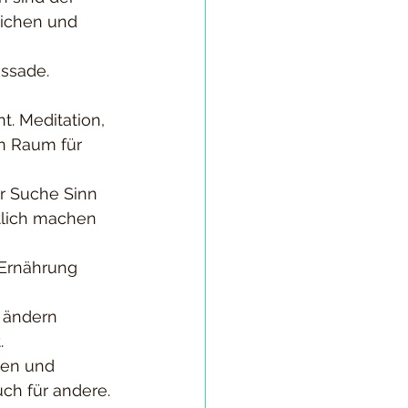
lichen und 
assade. 
. Meditation, 
n Raum für 
er Suche Sinn 
ftlich machen 
Ernährung 
t ändern 
.
len und 
uch für andere.