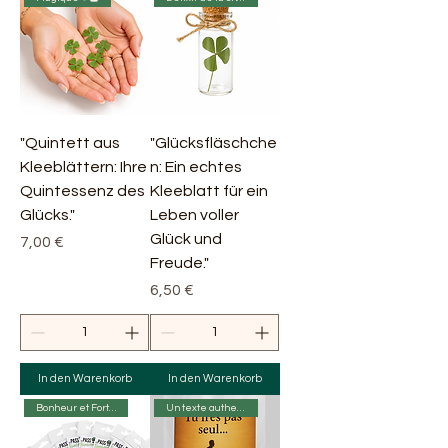
"Quintett aus
"Glücksfläschche
Kleeblättern: Ihre
n: Ein echtes
Quintessenz des
Kleeblatt für ein
Glücks."
Leben voller
Glück und
Preis
7,00 €
Freude."
Preis
6,50 €
In den Warenkorb
In den Warenkorb
Bonheur et Fortune 😊💰
Un texte authentique