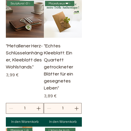
Sculptural 🎨✨
Majestueux 👑✨
"Metallener Herz-
"Echtes
Schlüsselanhäng
Kleeblatt: Ein
er, Kleeblatt des
Quartett
Wohlstands."
getrockneter
Blätter für ein
Preis
3,99 €
gesegnetes
Leben"
Preis
3,89 €
In den Warenkorb
In den Warenkorb
Magique ✨🔮
L’élixir de la chance ✨🍀