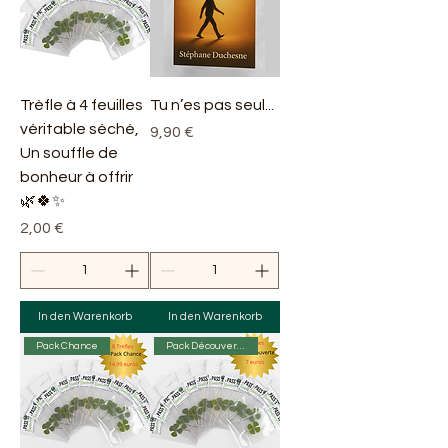
Trèfle à 4 feuilles
Tu n’es pas seul...
véritable séché,
Preis
9,90 €
Un souffle de
bonheur à offrir
🌿🍀✨
Preis
2,00 €
In den Warenkorb
In den Warenkorb
Pack Chance
Pack Découverte