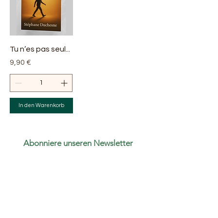
Tu n’es pas seul...
Preis
9,90 €
In den Warenkorb
Abonniere unseren Newsletter
Abonnieren