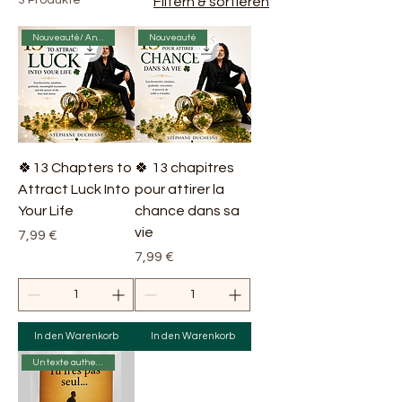
3 Produkte
Filtern & sortieren
Nouveauté/ Anglais
Nouveauté
🍀13 Chapters to
🍀 13 chapitres
Attract Luck Into
pour attirer la
Your Life
chance dans sa
vie
Preis
7,99 €
Preis
7,99 €
In den Warenkorb
In den Warenkorb
Un texte authentique