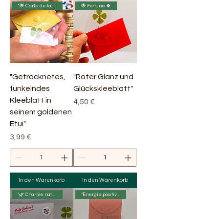
“🌟 Carte de la prospérité 🍀
🌟 Fortune 🍀
"Getrocknetes,
"Roter Glanz und
funkelndes
Glückskleeblatt"
Kleeblatt in
Preis
4,50 €
seinem goldenen
Etui"
Preis
3,99 €
In den Warenkorb
In den Warenkorb
"🌿 Charme naturel 🍃"
"Énergie positive ✨🌟😊"