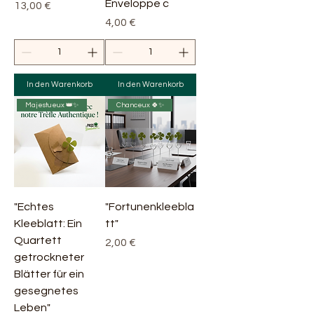
Enveloppe c
Preis
13,00 €
Preis
4,00 €
In den Warenkorb
In den Warenkorb
Majestueux 👑✨
Chanceux 🍀✨
"Echtes
"Fortunenkleebla
Kleeblatt: Ein
tt"
Quartett
Preis
2,00 €
getrockneter
Blätter für ein
gesegnetes
Leben"