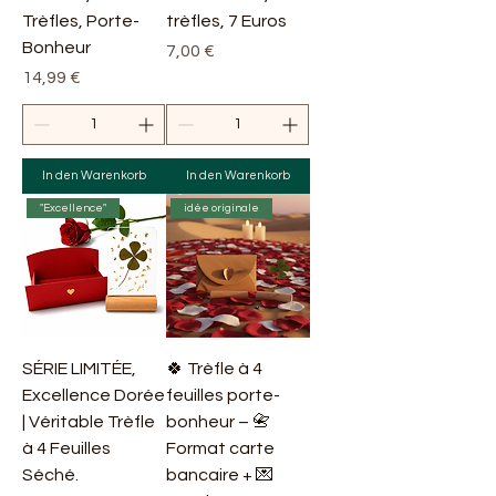
Trèfles, Porte-
trèfles, 7 Euros
Bonheur
Preis
7,00 €
Preis
14,99 €
In den Warenkorb
In den Warenkorb
"Excellence"
idée originale
SÉRIE LIMITÉE,
🍀 Trèfle à 4
Excellence Dorée
feuilles porte-
| Véritable Trèfle
bonheur – 📇
à 4 Feuilles
Format carte
Séché.
bancaire + 💌