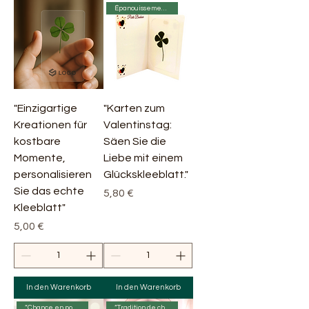
Épanouissement 🌸
"Einzigartige
"Karten zum
Kreationen für
Valentinstag:
kostbare
Säen Sie die
Momente,
Liebe mit einem
personalisieren
Glückskleeblatt."
Sie das echte
Preis
5,80 €
Kleeblatt"
Preis
5,00 €
In den Warenkorb
In den Warenkorb
“Chance en poche” 🍀✨
“Tradition de chance” 🍀✨