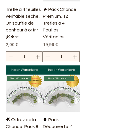
Trèfle à 4 feuilles
🔥 Pack Chance
véritable séché,
Premium, 12
Un souffle de
Trèfles à 4
bonheur à offrir
Feuilles
🌿🍀✨
Véritables
Preis
Preis
2,00 €
19,99 €
In den Warenkorb
In den Warenkorb
Pack Chance
Pack Découverte
🎁 Offrez de la
🍀 Pack
Chance, Pack 8
Découverte, 4