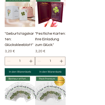
"Geburtstagskar
"Festliche Karten:
ten:
Ihre Einladung
Glückskleeblatt"
zum Glück."
Preis
Preis
3,20 €
3,20 €
In den Warenkorb
In den Warenkorb
Bonheur et Fortune 😊💰
Pack Premium