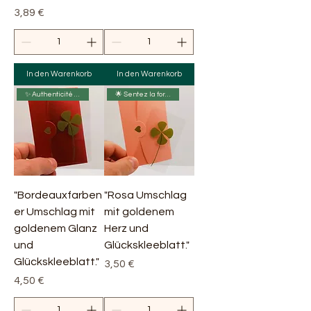
Preis
3,89 €
In den Warenkorb
In den Warenkorb
✨ Authenticité 🌿
🌟 Sentez la fortune sourire
"Bordeauxfarben
"Rosa Umschlag
er Umschlag mit
mit goldenem
goldenem Glanz
Herz und
und
Glückskleeblatt."
Glückskleeblatt."
Preis
3,50 €
Preis
4,50 €