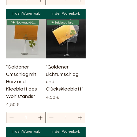
In den Warenkorb
In den Warenkorb
"🌟 Nouveau départ 🌿
🌟 Saisissez la chance ! 🍀
"Goldener
"Goldener
Umschlag mit
Lichtumschlag
Herz und
und
Kleeblatt des
Glückskleeblatt"
Wohlstands"
Preis
4,50 €
Preis
4,50 €
In den Warenkorb
In den Warenkorb