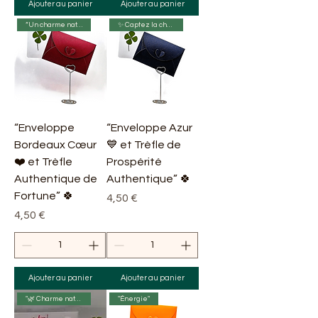
Ajouter au panier
Ajouter au panier
“Un charme naturel”
✨ Captez la chance ! 🍀
“Enveloppe
“Enveloppe Azur
Bordeaux Cœur
💙 et Trèfle de
❤️ et Trèfle
Prospérité
Authentique de
Authentique” 🍀
Fortune” 🍀
Prix
4,50 €
Prix
4,50 €
Ajouter au panier
Ajouter au panier
"🌿 Charme naturel 🍃"
"Énergie"