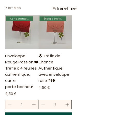
7 articles
Filtrer et trier
“Carte chanceuse”
"Énergie positive ✨🌟😊"
Enveloppe
🌟 Trèfle de
Rouge Passion ❤️
Chance
Trèfle à 4 feuilles
Authentique
authentique,
avec enveloppe
carte
rose 💌🍀
porte‑bonheur
Prix
4,50 €
Prix
4,50 €