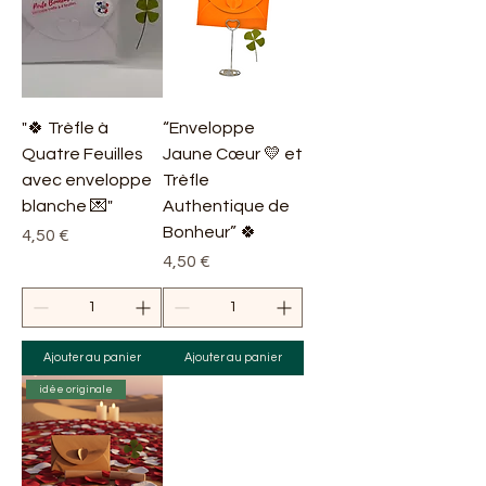
"🍀 Trèfle à
“Enveloppe
Quatre Feuilles
Jaune Cœur 💛 et
avec enveloppe
Trèfle
blanche 💌"
Authentique de
Bonheur” 🍀
Prix
4,50 €
Prix
4,50 €
Ajouter au panier
Ajouter au panier
idée originale