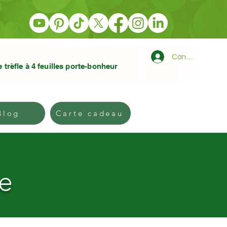
Connexion
e trèfle à 4 feuilles porte-bonheur
log
Carte cadeau
Blog
Carte cadeau
ne