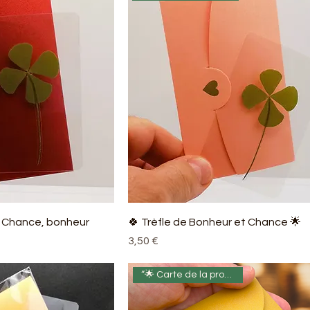
te Chance, bonheur
🍀 Trèfle de Bonheur et Chance 🌟
Prix
3,50 €
“🌟 Carte de la prospérité 🍀