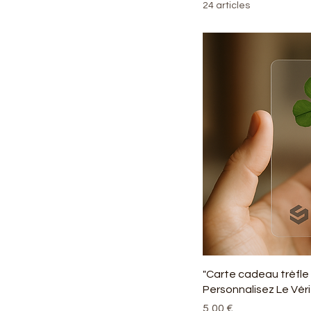
24 articles
"Carte cadeau trèfle à
Personnalisez Le Véri
Prix
5,00 €