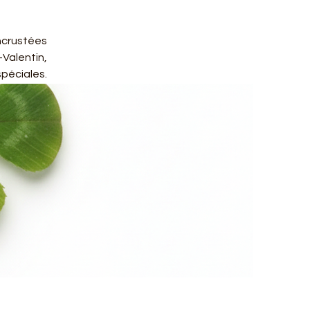
ncrustées
-Valentin,
spéciales.