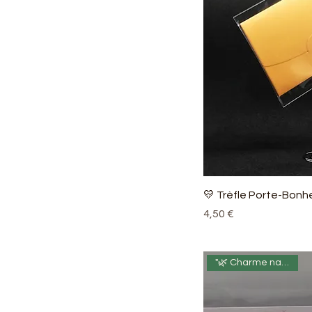
💛 Trèfle Porte-Bonhe
Prix
4,50 €
"🌿 Charme naturel 🍃"