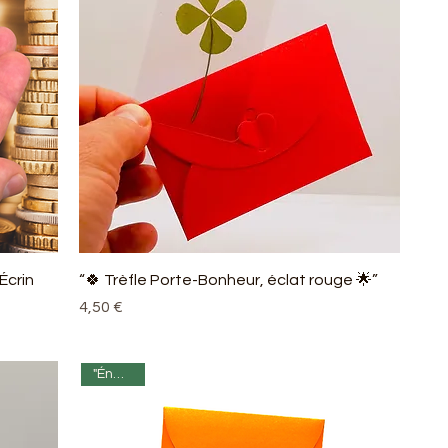
Écrin
“🍀 Trèfle Porte-Bonheur, éclat rouge 🌟”
Prix
4,50 €
"Énergie"