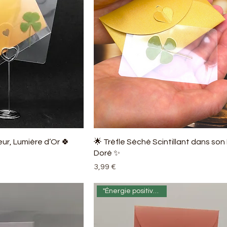
ur, Lumière d’Or 🍀
🌟 Trèfle Séché Scintillant dans son 
Doré ✨
Prix
3,99 €
"Énergie positive ✨🌟😊"