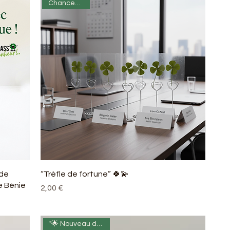
Chanceux 🍀✨
 de
“Trèfle de fortune” 🍀💫
e Bénie
Prix
2,00 €
"🌟 Nouveau départ 🌿