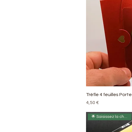
Trèfle 4 feuilles Por
Prix
4,50 €
🌟 Saisissez la chance ! 🍀