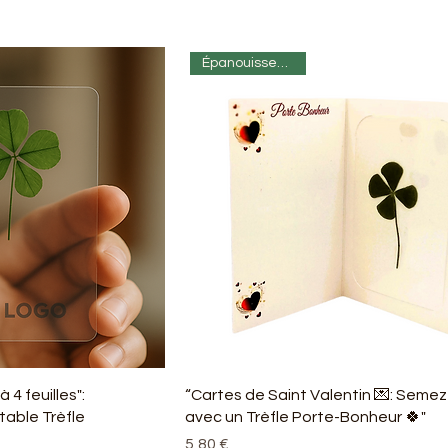
Épanouissement 🌸
 4 feuilles":
“Cartes de Saint Valentin 💌: Semez
table Trèfle
avec un Trèfle Porte-Bonheur 🍀"
Prix
5,80 €