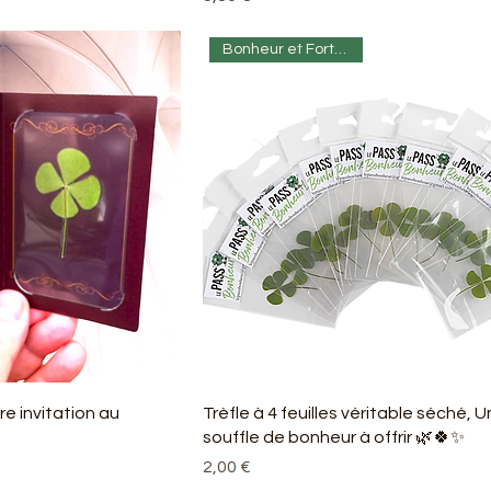
Bonheur et Fortune 😊💰
re invitation au
Trèfle à 4 feuilles véritable séché, U
souffle de bonheur à offrir 🌿🍀✨
Prix
2,00 €