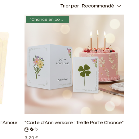
Trier par :
Recommandé
“Chance en poche” 🍀✨
 l’Amour
“Carte d’Anniversaire : Trèfle Porte Chance”
🎂🍀✨
Prix
3,20 €