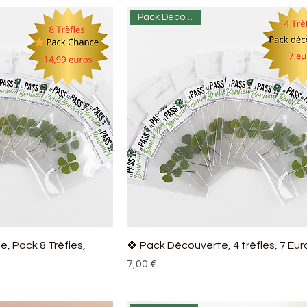
Pack Découverte
e, Pack 8 Trèfles,
🍀 Pack Découverte, 4 trèfles, 7 Eur
Prix
7,00 €