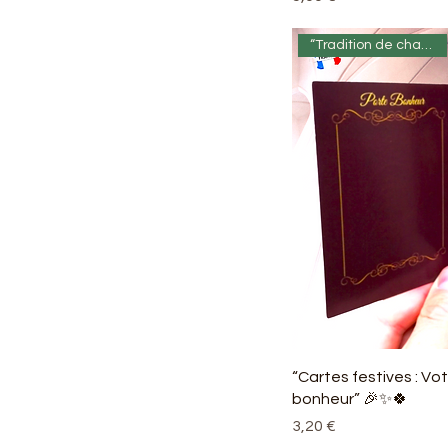
“Tradition de chance” 🍀✨
“Cartes festives : Vot
bonheur” 🎉✨🍀
Prix
3,20 €