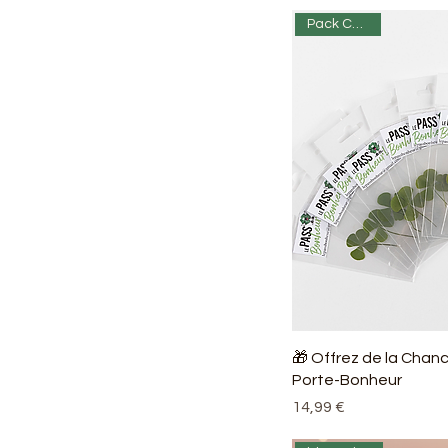
Pack Chance
🎁 Offrez de la Chanc
Porte-Bonheur
Prix
14,99 €