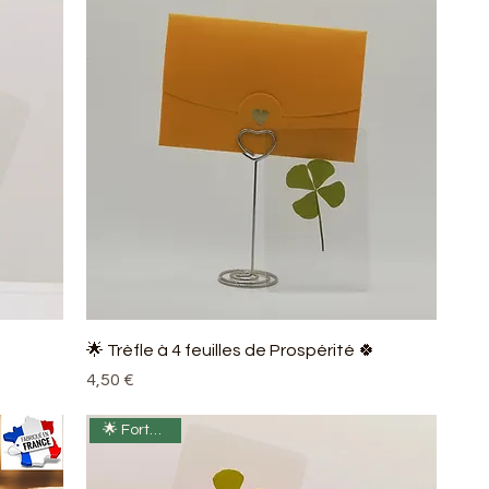
🌟 Trèfle à 4 feuilles de Prospérité 🍀
Prix
4,50 €
🌟 Fortune 🍀