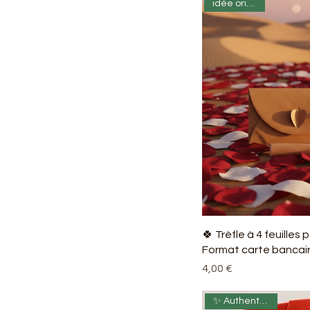
idée originale
🍀 Trèfle à 4 feuilles
Format carte bancair
Prix
4,00 €
✨ Authenticité 🌿