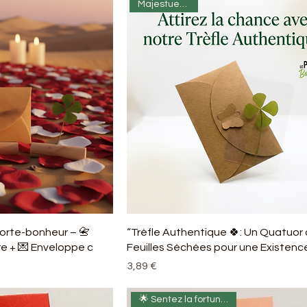
Majestueux 👑✨
 porte-bonheur – 📇
“Trèfle Authentique 🍀: Un Quatuor
e + 💌 Enveloppe c
Feuilles Séchées pour une Existenc
Prix
3,89 €
🌟 Sentez la fortune sourire