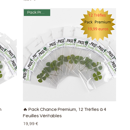
Pack Premium
n
🔥 Pack Chance Premium, 12 Trèfles à 4
Feuilles Véritables
Prix
19,99 €